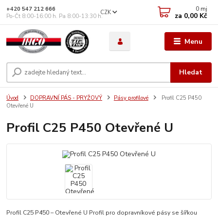
0
mj
+420 547 212 666
CZK
za
0,00 Kč
Po-Čt 8:00-16:00 h. Pa 8:00-13:30 h.
Menu
Hledat
Úvod
DOPRAVNÍ PÁS - PRYŽOVÝ
Pásy profilové
Profil C25 P450
Otevřené U
Profil C25 P450 Otevřené U
Profil C25 P450 – Otevřené U Profil pro dopravníkové pásy se šířkou