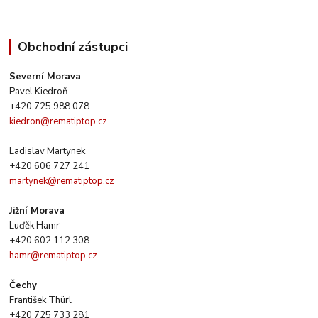
Obchodní zástupci
Severní Morava
Pavel Kiedroň
+420 725 988 078
kiedron@rematiptop.cz
Ladislav Martynek
+420 606 727 241
martynek@rematiptop.cz
Jižní Morava
Luďěk Hamr
+420 602 112 308
hamr@rematiptop.cz
Čechy
František Thürl
+420 725 733 281