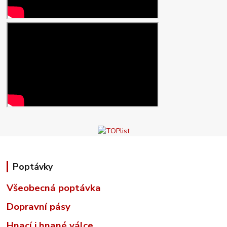
Poptávky
Všeobecná poptávka
Dopravní pásy
Hnací i hnané válce